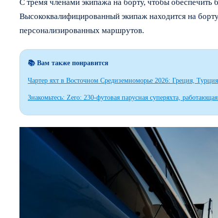
С тремя членами экипажа на борту, чтобы обеспечить
Высококвалифицированный экипаж находится на борту,
персонализированных маршрутов.
📚 Вам также понравится
Чартер яхт в Восточном Средиземноморье 2026: Греция, Турци
Знакомьтесь: Zero: 230-футовая парусная суперяхта, работающ