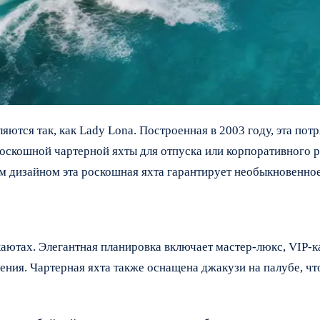
яются так, как Lady Lona. Построенная в 2003 году, эта по
роскошной чартерной яхты для отпуска или корпоративного 
 дизайном эта роскошная яхта гарантирует необыкновенное
каютах. Элегантная планировка включает мастер-люкс, VIP-к
ния. Чартерная яхта также оснащена джакузи на палубе, что