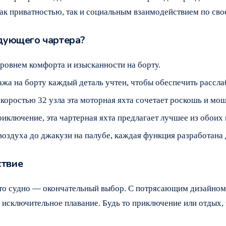
ак приватностью, так и социальным взаимодействием по св
едующего чартера?
овнем комфорта и изысканности на борту.
жа на борту каждый деталь учтен, чтобы обеспечить рассла
коростью 32 узла эта моторная яхта сочетает роскошь и мощ
ключение, эта чартерная яхта предлагает лучшее из обоих 
воздуха до джакузи на палубе, каждая функция разработана
ствие
это судно — окончательный выбор. С потрясающим дизайном
е исключительное плавание. Будь то приключение или отдых,