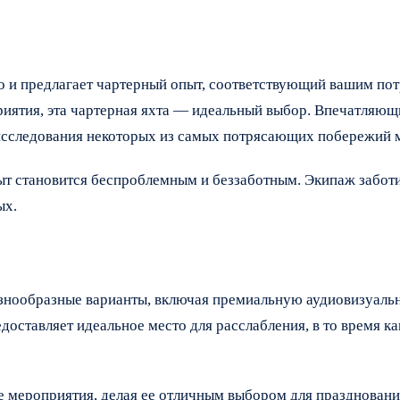
 но и предлагает чартерный опыт, соответствующий вашим по
риятия, эта чартерная яхта — идеальный выбор. Впечатляющ
 исследования некоторых из самых потрясающих побережий 
т становится беспроблемным и беззаботным. Экипаж заботит
ых.
 разнообразные варианты, включая премиальную аудиовизуаль
доставляет идеальное место для расслабления, в то время к
е мероприятия, делая ее отличным выбором для празднован