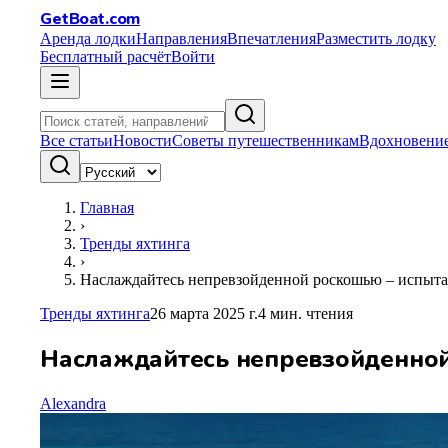
GetBoat.com
Аренда лодки
Направления
Впечатления
Разместить лодку
Бесплатный расчёт
Войти
Все статьи
Новости
Советы путешественникам
Вдохновение
Главная
›
Тренды яхтинга
›
Наслаждайтесь непревзойденной роскошью – испытай
Тренды яхтинга
26 марта 2025 г.
4
мин. чтения
Наслаждайтесь непревзойденной 
Alexandra