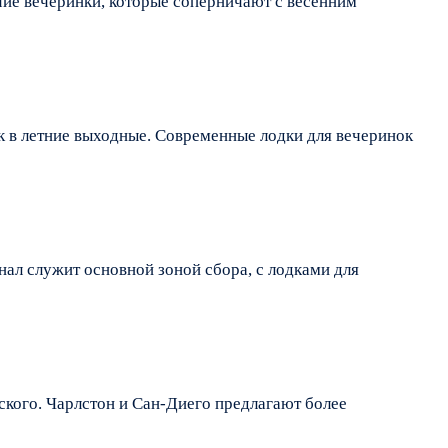
чие вечеринки, которые соперничают с весенним
ок в летние выходные. Современные лодки для вечеринок
нал служит основной зоной сбора, с лодками для
кого. Чарлстон и Сан-Диего предлагают более