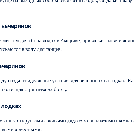
, где на выходных собираются сотни лодок, создавая плаву
а вечеринок
м местом для сбора лодок в Америке, привлекая тысячи лод
скаются в воду для танцев.
вечеринок
оду создают идеальные условия для вечеринок на лодках. Ка
полос для стриптиза на борту.
 лодках
с хип-хоп круизами с живыми диджеями и пакетами шампанс
живыми оркестрами.