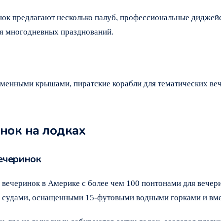
ок предлагают несколько палуб, профессиональные диджейс
ля многодневных празднований.
оменными крышами, пиратские корабли для тематических ве
нок на лодках
вечеринок
 вечеринок в Америке с более чем 100 понтонами для вечер
с судами, оснащенными 15-футовыми водными горками и вме