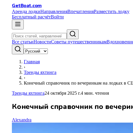
GetBoat.com
Аренда лодки
Направления
Впечатления
Разместить лодку
Бесплатный расчёт
Войти
Все статьи
Новости
Советы путешественникам
Вдохновение
Главная
›
Тренды яхтинга
›
Конечный справочник по вечеринкам на лодках в 
Тренды яхтинга
24 октября 2025 г.
4
мин. чтения
Конечный справочник по вечери
Alexandra