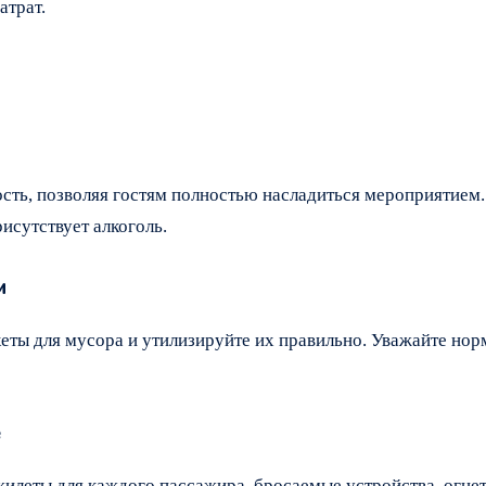
атрат.
ть, позволяя гостям полностью насладиться мероприятием.
исутствует алкоголь.
м
кеты для мусора и утилизируйте их правильно. Уважайте но
е
жилеты для каждого пассажира, бросаемые устройства, огне