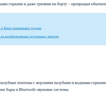
ыми горками и даже грилями на борту – превращая обычное
я и Кипр переживают подъем
ая на возобновляемых источниках энергии
хпалубные понтоны с верхними палубами и водными горками,
чие бары и Bluetooth-звуковые системы.