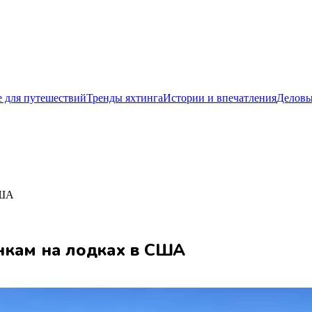
 для путешествий
Тренды яхтинга
Истории и впечатления
Деловы
США
нкам на лодках в США