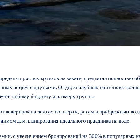
пределы простых круизов на закате, предлагая полностью о
нных встреч с друзьями. От двухпалубных понтонов с водн
твуют любому бюджету и размеру группы.
от вечеринок на лодках по озерам, рекам и прибрежным вод
одимом для планирования идеального праздника на воде.
демии, с увеличением бронирований на 300% в популярных 