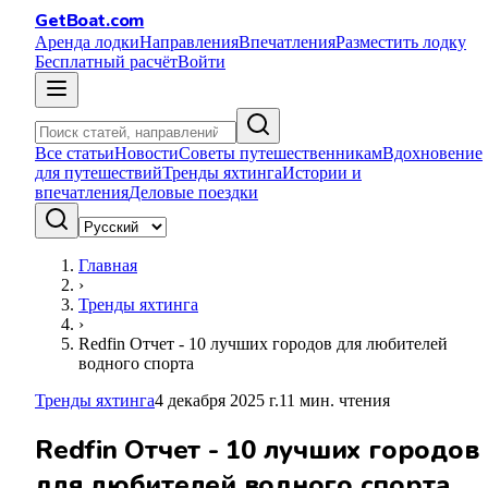
GetBoat.com
Аренда лодки
Направления
Впечатления
Разместить лодку
Бесплатный расчёт
Войти
Все статьи
Новости
Советы путешественникам
Вдохновение
для путешествий
Тренды яхтинга
Истории и
впечатления
Деловые поездки
Главная
›
Тренды яхтинга
›
Redfin Отчет - 10 лучших городов для любителей
водного спорта
Тренды яхтинга
4 декабря 2025 г.
11
мин. чтения
Redfin Отчет - 10 лучших городов
для любителей водного спорта