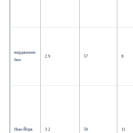
вирджиния-
2.9
57
8
бич
Нью-Йорк
3.2
50
11