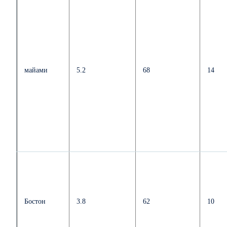
майами
5.2
68
14
Бостон
3.8
62
10