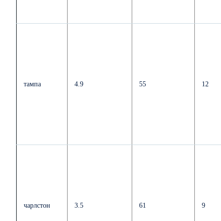
тампа
4.9
55
12
чарлстон
3.5
61
9