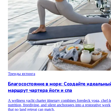
Тренды яхтинга
Благосостояние в море: Создайте идеальны
маршрут чартера йоги и спа
A wellness yacht charter itinerary combines foredeck yoga, chef-l
nutrition, freediving, and silent anchorages into a restorative week
that no land retreat can match.