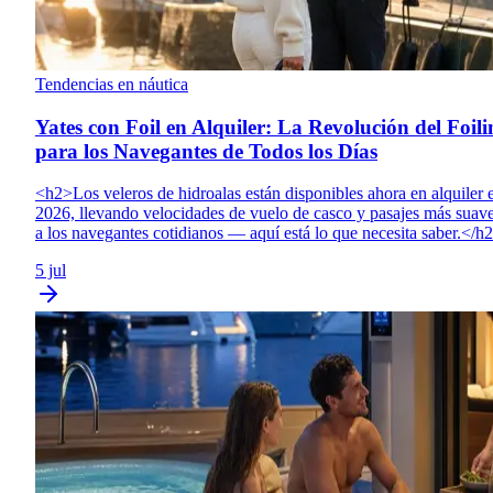
Tendencias en náutica
Yates con Foil en Alquiler: La Revolución del Foili
para los Navegantes de Todos los Días
<h2>Los veleros de hidroalas están disponibles ahora en alquiler 
2026, llevando velocidades de vuelo de casco y pasajes más suav
a los navegantes cotidianos — aquí está lo que necesita saber.</h
5 jul