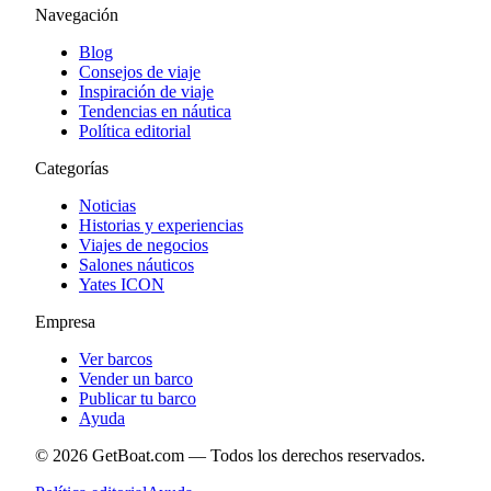
Navegación
Blog
Consejos de viaje
Inspiración de viaje
Tendencias en náutica
Política editorial
Categorías
Noticias
Historias y experiencias
Viajes de negocios
Salones náuticos
Yates ICON
Empresa
Ver barcos
Vender un barco
Publicar tu barco
Ayuda
©
2026
GetBoat.com —
Todos los derechos reservados.