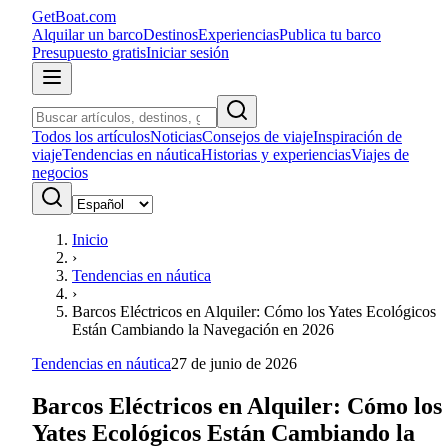
GetBoat.com
Alquilar un barco
Destinos
Experiencias
Publica tu barco
Presupuesto gratis
Iniciar sesión
Todos los artículos
Noticias
Consejos de viaje
Inspiración de
viaje
Tendencias en náutica
Historias y experiencias
Viajes de
negocios
Inicio
›
Tendencias en náutica
›
Barcos Eléctricos en Alquiler: Cómo los Yates Ecológicos
Están Cambiando la Navegación en 2026
Tendencias en náutica
27 de junio de 2026
Barcos Eléctricos en Alquiler: Cómo los
Yates Ecológicos Están Cambiando la