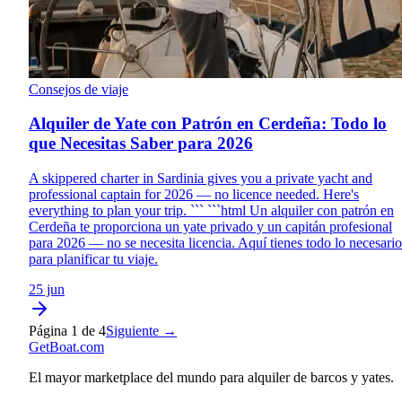
Consejos de viaje
Alquiler de Yate con Patrón en Cerdeña: Todo lo
que Necesitas Saber para 2026
A skippered charter in Sardinia gives you a private yacht and
professional captain for 2026 — no licence needed. Here's
everything to plan your trip. ``` ```html Un alquiler con patrón en
Cerdeña te proporciona un yate privado y un capitán profesional
para 2026 — no se necesita licencia. Aquí tienes todo lo necesario
para planificar tu viaje.
25 jun
Página 1 de 4
Siguiente →
GetBoat.com
El mayor marketplace del mundo para alquiler de barcos y yates.