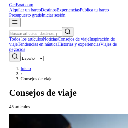
GetBoat.com
Alquilar un barco
Destinos
Experiencias
Publica tu barco
Presupuesto gratis
Iniciar sesión
Todos los artículos
Noticias
Consejos de viaje
Inspiración de
viaje
Tendencias en náutica
Historias y experiencias
Viajes de
negocios
Inicio
›
Consejos de viaje
Consejos de viaje
45
artículos