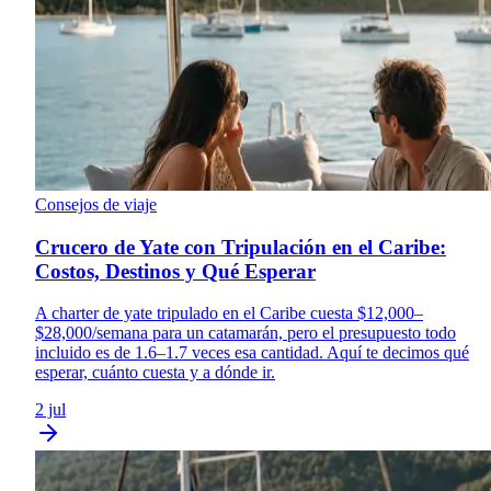
Consejos de viaje
Crucero de Yate con Tripulación en el Caribe:
Costos, Destinos y Qué Esperar
A charter de yate tripulado en el Caribe cuesta $12,000–
$28,000/semana para un catamarán, pero el presupuesto todo
incluido es de 1.6–1.7 veces esa cantidad. Aquí te decimos qué
esperar, cuánto cuesta y a dónde ir.
2 jul