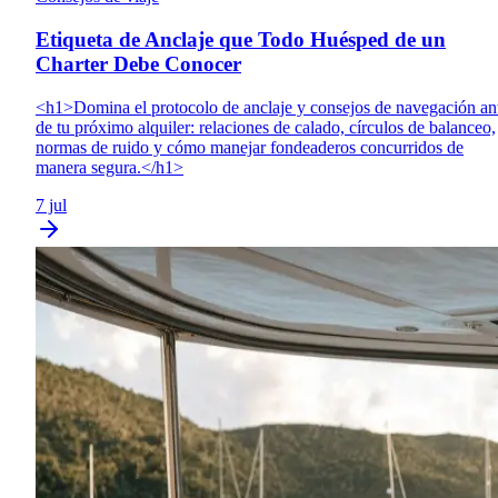
Etiqueta de Anclaje que Todo Huésped de un
Charter Debe Conocer
<h1>Domina el protocolo de anclaje y consejos de navegación an
de tu próximo alquiler: relaciones de calado, círculos de balanceo,
normas de ruido y cómo manejar fondeaderos concurridos de
manera segura.</h1>
7 jul