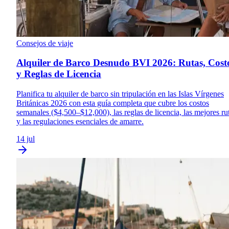
Consejos de viaje
Alquiler de Barco Desnudo BVI 2026: Rutas, Cost
y Reglas de Licencia
Planifica tu alquiler de barco sin tripulación en las Islas Vírgenes
Británicas 2026 con esta guía completa que cubre los costos
semanales ($4,500–$12,000), las reglas de licencia, las mejores ru
y las regulaciones esenciales de amarre.
14 jul