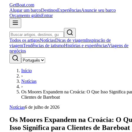
GetBoat.com
Alugar um barco
Destinos
Experiências
Anuncie seu barco
Orçamento grátis
Entrar
Todos os artigos
Notícias
Dicas de viagem
Inspiração de
viagem
Tendências de iatismo
Histórias e experiências
Viagens de
negócios
Início
›
Notícias
›
Os Moores Expandem na Croácia: O Que Isso Significa pa
Clientes de Bareboat
Notícias
6 de julho de 2026
Os Moores Expandem na Croácia: O Q
Isso Significa para Clientes de Bareboat