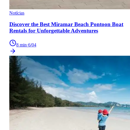
Notícias
Discover the Best Miramar Beach Pontoon Boat
Rentals for Unforgettable Adventures
8
min
·
6/04