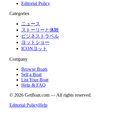
Editorial Policy
Categories
ニュース
ストーリーと体験
ビジネストラベル
ヨットショー
ICONヨット
Company
Browse Boats
Sell a Boat
List Your Boat
Help & FAQ
©
2026
GetBoat.com —
All rights reserved.
Editorial Policy
Help