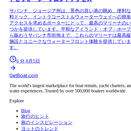
サバンナ、ジョージア州は、景色の良い港の眺め、便利な
料ドック、イントラコーストルウォーターウェイへの簡単
アクセスを求めるボーターにとって、最高のマリーナのい
つかを提供しています。平和なアイランド・オブ・ホープ
ら賑わうサバンナ市街地まで、これらのマリーナは最高級
施設とユニークなウォーターフロント体験を提供していま
す。
6
分
·
8月5日
GetBoat.com
The world's largest marketplace for boat rentals, yacht charters, a
water experiences. Trusted by over 500,000 boaters worldwide.
Explore
Blog
旅行のヒント
旅のインスピレーション
ヨットのトレンド