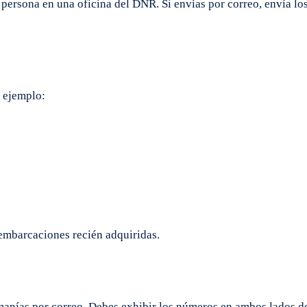
n persona en una oficina del DNR. Si envías por correo, envía 
r ejemplo:
embarcaciones recién adquiridas.
omanías por correo. Debes exhibir los números en ambos lados de