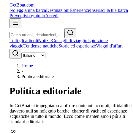
GetBoat.com
Noleggia una barca
Destinazioni
Esperienze
Inserisci la tua barca
Preventivo gratuito
Accedi
Tutti gli articoli
Notizie
Consigli di viaggio
Ispirazione
viaggio
Tendenze nautiche
Storie ed esperienze
Viaggi d'affari
Home
›
Politica editoriale
Politica editoriale
In GetBoat ci impegniamo a offrire contenuti accurati, affidabili e
davvero utili su noleggio barche, charter di yacht ed esperienze
acquatiche in tutto il mondo. Ecco come manteniamo i più alti
standard editoriali.