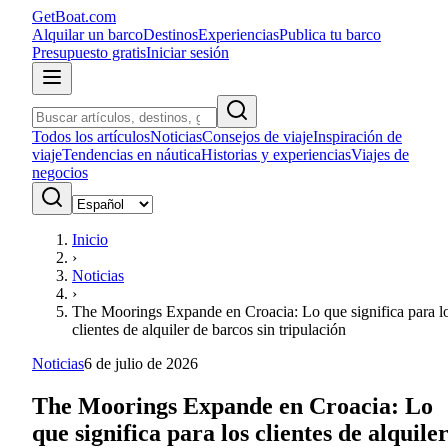
GetBoat.com
Alquilar un barco
Destinos
Experiencias
Publica tu barco
Presupuesto gratis
Iniciar sesión
Todos los artículos
Noticias
Consejos de viaje
Inspiración de
viaje
Tendencias en náutica
Historias y experiencias
Viajes de
negocios
Inicio
›
Noticias
›
The Moorings Expande en Croacia: Lo que significa para l
clientes de alquiler de barcos sin tripulación
Noticias
6 de julio de 2026
The Moorings Expande en Croacia: Lo
que significa para los clientes de alquile