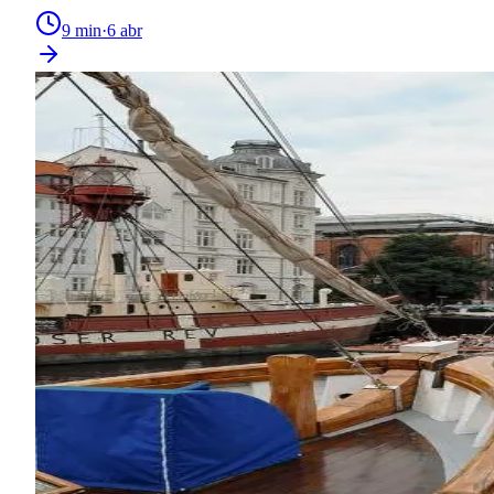
9
min
·
6 abr