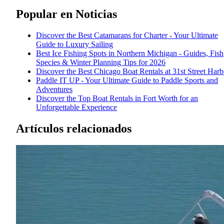
Popular en
Noticias
Discover the Best Catamarans for Charter - Your Ultimate
Guide to Luxury Sailing
Best Ice Fishing Spots in Northern Michigan - Guides, Fish
Species & Winter Planning Tips for 2026
Discover the Best Chicago Boat Rentals at 31st Street Harb
Paddle IT UP - Your Ultimate Guide to Paddle Sports and
Adventures
Discover the Top Boat Rentals in Fort Worth for an
Unforgettable Experience
Artículos relacionados