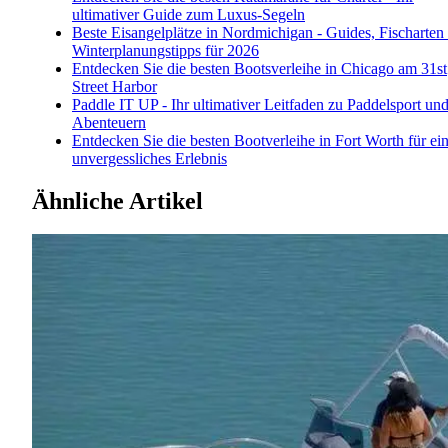
ultimativer Guide zum Luxus-Segeln
Beste Eisangelplätze in Nordmichigan - Guides, Fischarten
Winterplanungstipps für 2026
Entdecken Sie die besten Bootsverleihe in Chicago am 31st
Street Harbor
Paddle IT UP - Ihr ultimativer Leitfaden zu Paddelsport un
Abenteuern
Entdecken Sie die besten Bootverleihe in Fort Worth für ei
unvergessliches Erlebnis
Ähnliche Artikel