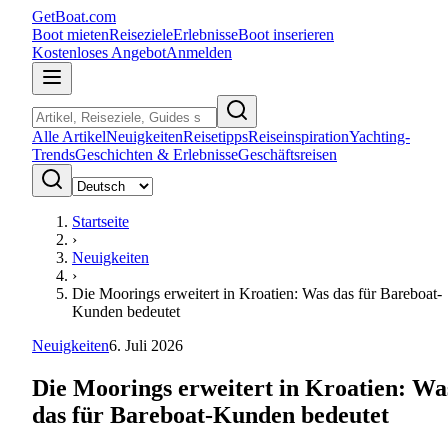
GetBoat.com
Boot mieten
Reiseziele
Erlebnisse
Boot inserieren
Kostenloses Angebot
Anmelden
Alle Artikel
Neuigkeiten
Reisetipps
Reiseinspiration
Yachting-
Trends
Geschichten & Erlebnisse
Geschäftsreisen
Startseite
›
Neuigkeiten
›
Die Moorings erweitert in Kroatien: Was das für Bareboat-
Kunden bedeutet
Neuigkeiten
6. Juli 2026
Die Moorings erweitert in Kroatien: Wa
das für Bareboat-Kunden bedeutet