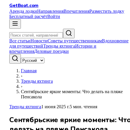
GetBoat.com
Аренда лодки
Направления
Впечатления
Разместить лодку
Бесплатный расчёт
Войти
Все статьи
Новости
Советы путешественникам
Вдохновение
для путешествий
Тренды яхтинга
Истории и
впечатления
Деловые поездки
Главная
›
Тренды яхтинга
›
Сентябрьские яркие моменты: Что делать на пляже
Пенсакола
Тренды яхтинга
1 июня 2025 г.
5
мин. чтения
Сентябрьские яркие моменты: Чт
делать на пляже Пенсакола