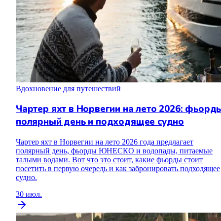
Вдохновение для путешествий
Чартер яхт в Норвегии на лето 2026: фьорд
полярный день и подходящее судно
Чартер яхт в Норвегии на лето 2026 года предлагает
полярный день, фьорды ЮНЕСКО и водопады, питаемые
талыми водами. Вот что это стоит, какие фьорды стоит
посетить в первую очередь и как забронировать подходящее
судно.
30 июл.