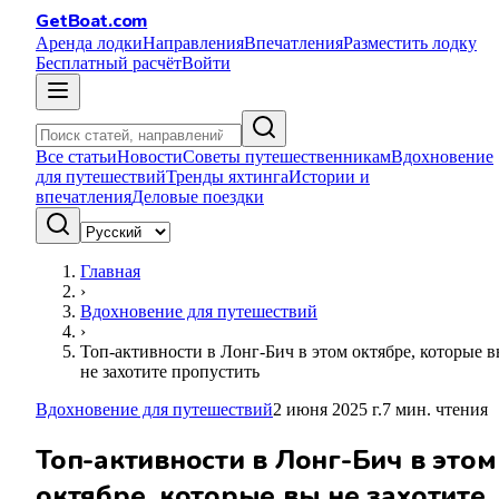
GetBoat.com
Аренда лодки
Направления
Впечатления
Разместить лодку
Бесплатный расчёт
Войти
Все статьи
Новости
Советы путешественникам
Вдохновение
для путешествий
Тренды яхтинга
Истории и
впечатления
Деловые поездки
Главная
›
Вдохновение для путешествий
›
Топ-активности в Лонг-Бич в этом октябре, которые 
не захотите пропустить
Вдохновение для путешествий
2 июня 2025 г.
7
мин. чтения
Топ-активности в Лонг-Бич в этом
октябре, которые вы не захотите