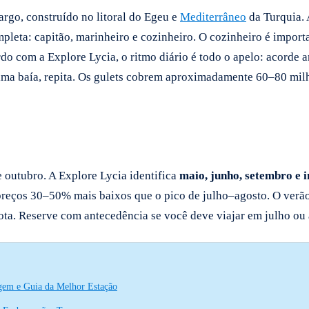
argo, construído no litoral do Egeu e
Mediterrâneo
da Turquia. 
a: capitão, marinheiro e cozinheiro. O cozinheiro é important
rdo com a Explore Lycia, o ritmo diário é todo o apelo: acorde
ima baía, repita. Os gulets cobrem aproximadamente 60–80 mil
e outubro. A Explore Lycia identifica
maio, junho, setembro e i
reços 30–50% mais baixos que o pico de julho–agosto. O verão
rota. Reserve com antecedência se você deve viajar em julho ou 
agem e Guia da Melhor Estação