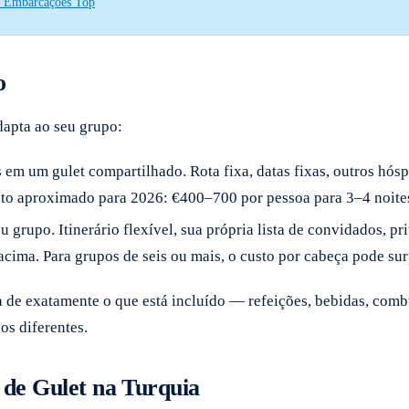
 & Embarcações Top
o
dapta ao seu grupo:
 um gulet compartilhado. Rota fixa, datas fixas, outros hóspede
usto aproximado para 2026: €400–700 por pessoa para 3–4 noit
u grupo. Itinerário flexível, sua própria lista de convidados, 
acima. Para grupos de seis ou mais, o custo por cabeça pode su
 de exatamente o que está incluído — refeições, bebidas, combu
os diferentes.
o de Gulet na Turquia