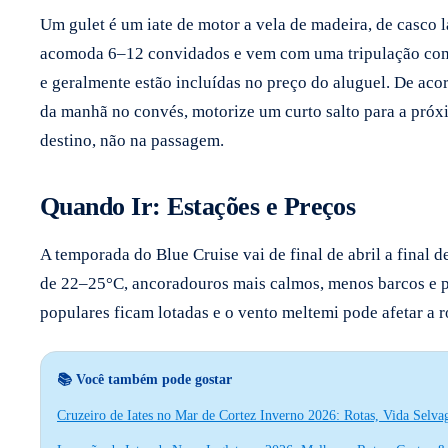
Um gulet é um iate de motor a vela de madeira, de casco l
acomoda 6–12 convidados e vem com uma tripulação complet
e geralmente estão incluídas no preço do aluguel. De aco
da manhã no convés, motorize um curto salto para a próx
destino, não na passagem.
Quando Ir: Estações e Preços
A temporada do Blue Cruise vai de final de abril a final d
de 22–25°C, ancoradouros mais calmos, menos barcos e p
populares ficam lotadas e o vento meltemi pode afetar a 
📚 Você também pode gostar
Cruzeiro de Iates no Mar de Cortez Inverno 2026: Rotas, Vida Selv