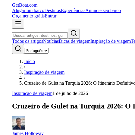
GetBoat.com
Alugar um barco
Destinos
Experiências
Anuncie seu barco
Orçamento grátis
Entrar
Todos os artigos
Notícias
Dicas de viagem
Inspiração de viagem
Te
Início
›
Inspiração de viagem
›
Cruzeiro de Gulet na Turquia 2026: O Itinerário Definit
Inspiração de viagem
1 de julho de 2026
Cruzeiro de Gulet na Turquia 2026: O 
James Holloway