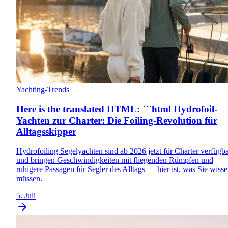
Yachting-Trends
Here is the translated HTML: ```html Hydrofoil-
Yachten zur Charter: Die Foiling-Revolution für
Alltagsskipper
Hydrofoiling Segelyachten sind ab 2026 jetzt für Charter verfügb
und bringen Geschwindigkeiten mit fliegenden Rümpfen und
ruhigere Passagen für Segler des Alltags — hier ist, was Sie wiss
müssen.
5. Juli