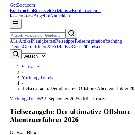
GetBoat.com
Boot mieten
Reiseziele
Erlebnisse
Boot inserieren
Kostenloses Angebot
Anmelden
Alle Artikel
Neuigkeiten
Reisetipps
Reiseinspiration
Yachting-
Trends
Geschichten & Erlebnisse
Geschäftsreisen
Startseite
›
Yachting-Trends
›
Tiefseeangeln: Der ultimative Offshore-Abenteuerführer 2
Yachting-Trends
22. September 2025
8
Min. Lesezeit
Tiefseeangeln: Der ultimative Offshore-
Abenteuerführer 2026
GetBoat Blog