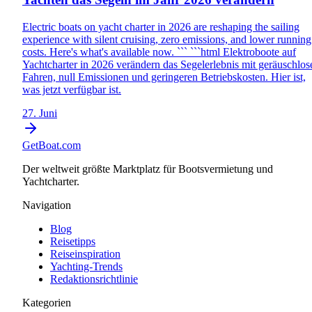
Electric boats on yacht charter in 2026 are reshaping the sailing
experience with silent cruising, zero emissions, and lower running
costs. Here's what's available now. ``` ```html Elektroboote auf
Yachtcharter in 2026 verändern das Segelerlebnis mit geräuschlo
Fahren, null Emissionen und geringeren Betriebskosten. Hier ist,
was jetzt verfügbar ist.
27. Juni
GetBoat.com
Der weltweit größte Marktplatz für Bootsvermietung und
Yachtcharter.
Navigation
Blog
Reisetipps
Reiseinspiration
Yachting-Trends
Redaktionsrichtlinie
Kategorien