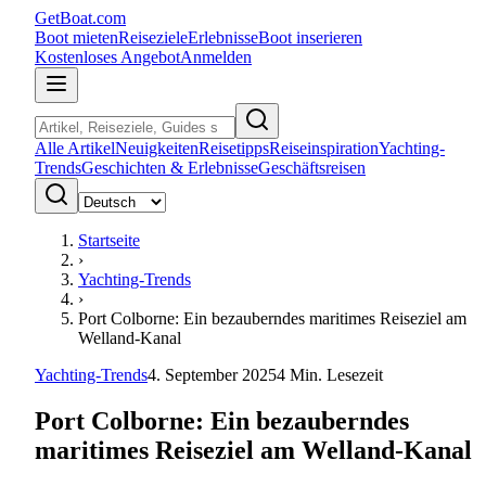
GetBoat.com
Boot mieten
Reiseziele
Erlebnisse
Boot inserieren
Kostenloses Angebot
Anmelden
Alle Artikel
Neuigkeiten
Reisetipps
Reiseinspiration
Yachting-
Trends
Geschichten & Erlebnisse
Geschäftsreisen
Startseite
›
Yachting-Trends
›
Port Colborne: Ein bezauberndes maritimes Reiseziel am
Welland-Kanal
Yachting-Trends
4. September 2025
4
Min. Lesezeit
Port Colborne: Ein bezauberndes
maritimes Reiseziel am Welland-Kanal