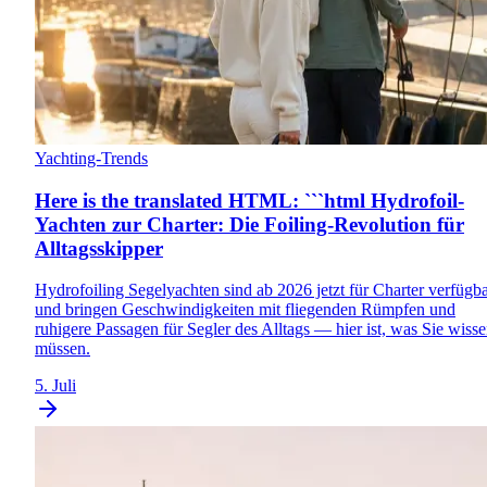
Yachting-Trends
Here is the translated HTML: ```html Hydrofoil-
Yachten zur Charter: Die Foiling-Revolution für
Alltagsskipper
Hydrofoiling Segelyachten sind ab 2026 jetzt für Charter verfügb
und bringen Geschwindigkeiten mit fliegenden Rümpfen und
ruhigere Passagen für Segler des Alltags — hier ist, was Sie wiss
müssen.
5. Juli