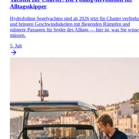
Alltagsskipper
Hydrofoiling Segelyachten sind ab 2026 jetzt für Charter verfügb
und bringen Geschwindigkeiten mit fliegenden Rümpfen und
ruhigere Passagen für Segler des Alltags — hier ist, was Sie wiss
müssen.
5. Juli