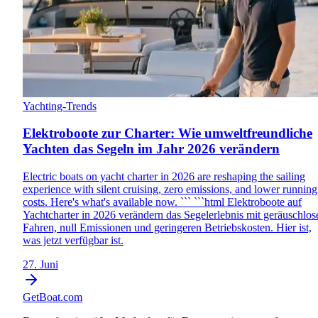
Yachting-Trends
Elektroboote zur Charter: Wie umweltfreundliche
Yachten das Segeln im Jahr 2026 verändern
Electric boats on yacht charter in 2026 are reshaping the sailing
experience with silent cruising, zero emissions, and lower running
costs. Here's what's available now. ``` ```html Elektroboote auf
Yachtcharter in 2026 verändern das Segelerlebnis mit geräuschlo
Fahren, null Emissionen und geringeren Betriebskosten. Hier ist,
was jetzt verfügbar ist.
27. Juni
GetBoat.com