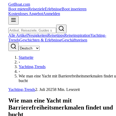
GetBoat.com
Boot mieten
Reiseziele
Erlebnisse
Boot inserieren
Kostenloses Angebot
Anmelden
Alle Artikel
Neuigkeiten
Reisetipps
Reiseinspiration
Yachting-
Trends
Geschichten & Erlebnisse
Geschäftsreisen
Startseite
›
Yachting-Trends
›
Wie man eine Yacht mit Barrierefreiheitsmerkmalen findet 
bucht
Yachting-Trends
2. Juli 2025
8
Min. Lesezeit
Wie man eine Yacht mit
Barrierefreiheitsmerkmalen findet und
bucht