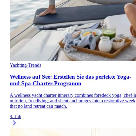
Yachting-Trends
Wellness auf See: Erstellen Sie das perfekte Yoga-
und Spa-Charter-Programm
A wellness yacht charter itinerary combines foredeck yoga, chef-l
nutrition, freediving, and silent anchorages into a restorative week
that no land retreat can match.
9. Juli