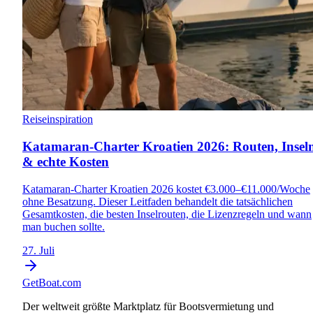
Reiseinspiration
Katamaran-Charter Kroatien 2026: Routen, Insel
& echte Kosten
Katamaran-Charter Kroatien 2026 kostet €3.000–€11.000/Woche
ohne Besatzung. Dieser Leitfaden behandelt die tatsächlichen
Gesamtkosten, die besten Inselrouten, die Lizenzregeln und wann
man buchen sollte.
27. Juli
GetBoat.com
Der weltweit größte Marktplatz für Bootsvermietung und