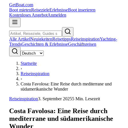
GetBoat.com
Boot mieten
Reiseziele
Erlebnisse
Boot inserieren
Kostenloses Angebot
Anmelden
Alle Artikel
Neuigkeiten
Reisetipps
Reiseinspiration
Yachting-
Trends
Geschichten & Erlebnisse
Geschäftsreisen
Startseite
›
Reiseinspiration
›
Costa Favolosa: Eine Reise durch mediterrane und
südamerikanische Wunder
Reiseinspiration
3. September 2025
5
Min. Lesezeit
Costa Favolosa: Eine Reise durch
mediterrane und südamerikanische
Wunder