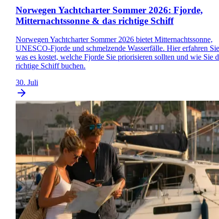
Norwegen Yachtcharter Sommer 2026: Fjorde,
Mitternachtssonne & das richtige Schiff
Norwegen Yachtcharter Sommer 2026 bietet Mitternachtssonne,
UNESCO-Fjorde und schmelzende Wasserfälle. Hier erfahren Sie
was es kostet, welche Fjorde Sie priorisieren sollten und wie Sie 
richtige Schiff buchen.
30. Juli