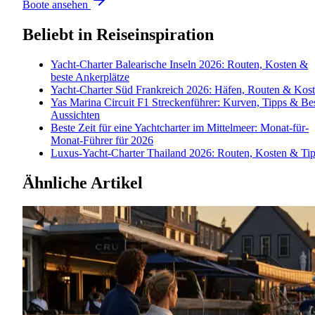
Boote ansehen
Beliebt in
Reiseinspiration
Yacht-Charter Balearische Inseln 2026: Routen, Kosten &
beste Ankerplätze
Yacht-Charter Süd Frankreich 2026: Häfen, Routen & Kos
Yas Marina Circuit F1 Streckenführer: Kurven, Tipps & Be
Aussichten
Beste Zeit für eine Yachtcharter im Mittelmeer: Monat-für-
Monat-Führer für 2026
Luxus-Yacht-Charter Thailand 2026: Routen, Kosten & Ti
Ähnliche Artikel