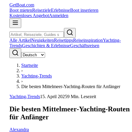
GetBoat.com
Boot mieten
Reiseziele
Erlebnisse
Boot inserieren
Kostenloses Angebot
Anmelden
Alle Artikel
Neuigkeiten
Reisetipps
Reiseinspiration
Yachting-
Trends
Geschichten & Erlebnisse
Geschäftsreisen
Startseite
›
Yachting-Trends
›
Die besten Mittelmeer-Yachting-Routen für Anfänger
Yachting-Trends
15. April 2025
9
Min. Lesezeit
Die besten Mittelmeer-Yachting-Routen
für Anfänger
Alexandra