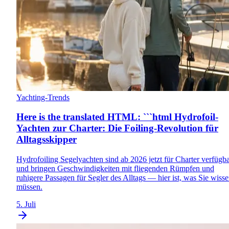
Yachting-Trends
Here is the translated HTML: ```html Hydrofoil-
Yachten zur Charter: Die Foiling-Revolution für
Alltagsskipper
Hydrofoiling Segelyachten sind ab 2026 jetzt für Charter verfügb
und bringen Geschwindigkeiten mit fliegenden Rümpfen und
ruhigere Passagen für Segler des Alltags — hier ist, was Sie wiss
müssen.
5. Juli