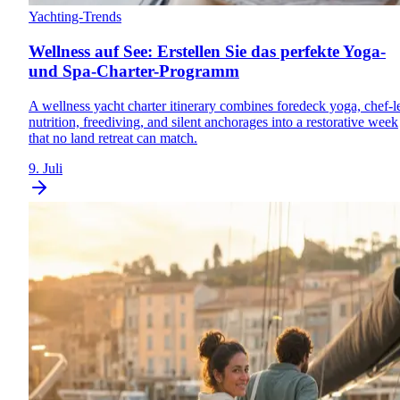
Yachting-Trends
Wellness auf See: Erstellen Sie das perfekte Yoga-
und Spa-Charter-Programm
A wellness yacht charter itinerary combines foredeck yoga, chef-l
nutrition, freediving, and silent anchorages into a restorative week
that no land retreat can match.
9. Juli